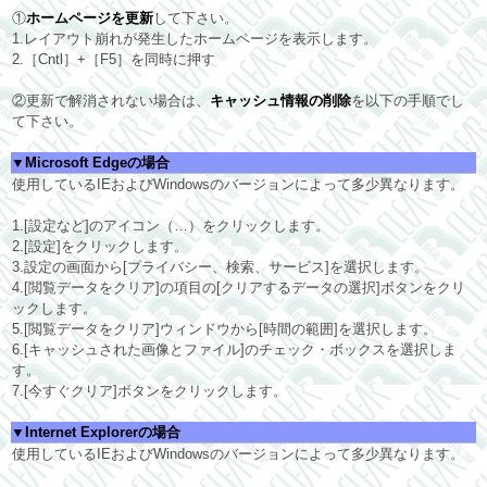
①
ホームページを更
新
して下さい。
1.レイアウト崩れが発生したホームページを表示します。
2.［Cntl］+［F5］を同時に押す
②更新で解消されない場合は、
キャッシュ情報の削除
を以下の手順でし
て下さい。
▼Microsoft Edgeの場合
使用しているIEおよびWindowsのバージョンによって多少異なります。
1.[設定など]のアイコン（…）をクリックします。
2.[設定]をクリックします。
3.設定の画面から[プライバシー、検索、サービス]を選択します。
4.[閲覧データをクリア]の項目の[クリアするデータの選択]ボタンをクリ
ックします。
5.[閲覧データをクリア]ウィンドウから[時間の範囲]を選択します。
6.[キャッシュされた画像とファイル]のチェック・ボックスを選択しま
す。
7.[今すぐクリア]ボタンをクリックします。
▼Internet Explorerの場合
使用しているIEおよびWindowsのバージョンによって多少異なります。