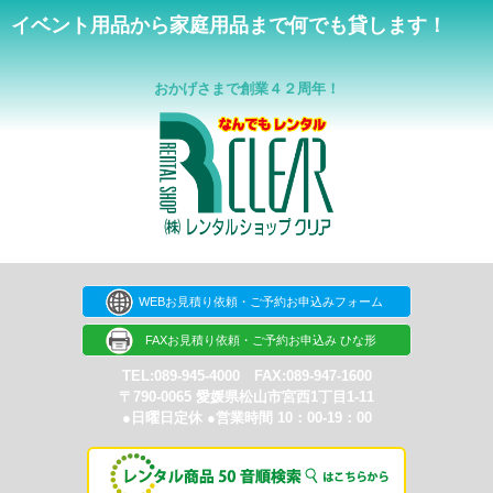
イベント用品から家庭用品まで何でも貸します！
おかげさまで創業４２周年！
WEBお見積り依頼・ご予約お申込みフォーム
FAXお見積り依頼・ご予約お申込み ひな形
TEL:089-945-4000 FAX:089-947-1600
〒790-0065 愛媛県松山市宮西1丁目1-11
●日曜日定休 ●営業時間 10：00-19：00