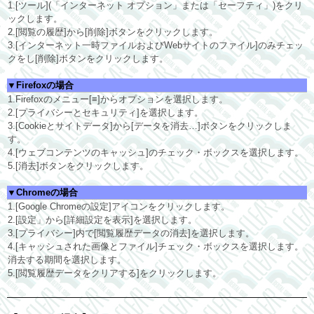
1.[ツール](「インターネット オプション」または「セーフティ」)をクリ
ックします。
2.[閲覧の履歴]から[削除]ボタンをクリックします。
3.[インターネット一時ファイルおよびWebサイトのファイル]のみチェッ
クをし[削除]ボタンをクリックします。
▼Firefoxの場合
1.Firefoxのメニュー[≡]からオプションを選択します。
2.[プライバシーとセキュリティ]を選択します。
3.[Cookieとサイトデータ]から[データを消去…]ボタンをクリックしま
す。
4.[ウェブコンテンツのキャッシュ]のチェック・ボックスを選択します。
5.[消去]ボタンをクリックします。
▼Chromeの場合
1.[Google Chromeの設定]アイコンをクリックします。
2.[設定」から[詳細設定を表示]を選択します。
3.[プライバシー]内で[閲覧履歴データの消去]を選択します。
4.[キャッシュされた画像とファイル]チェック・ボックスを選択します。
消去する期間を選択します。
5.[閲覧履歴データをクリアする]をクリックします。