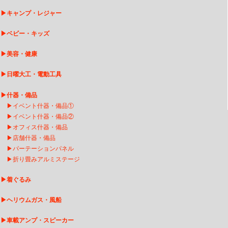
▶
キャンプ・レジャー
▶
ベビー・キッズ
▶
美容・健康
▶
日曜大工・電動工具
▶
什器・備品
▶
イベント什器・備品①
▶
イベント什器・備品②
▶
オフィス什器・備品
▶
店舗什器・備品
▶
パーテーションパネル
▶
折り畳みアルミステージ
▶
着ぐるみ
▶
ヘリウムガス・風船
▶
車載アンプ・スピーカー