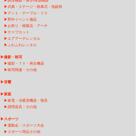
▶
調理機器・保冷/保温機器
▶
式典・ステージ・除幕式・地鎮祭
▶
テント・テーブル・イス
▶
野外イベント備品
▶
お祭り・模擬店・アーチ
▶
テープカット
▶
エアアーチレンタル
▶
ふわふわレンタル
▶
撮影・映写
▶
撮影・ＴＶ・再生機器
▶
映写関連・その他
▶
音響
▶
家庭
▶
家電・冷暖房機器・寝具
▶
調理器具・その他
▶
スポーツ
▶
運動会・スポーツ大会
▶
スポーツ用品その他