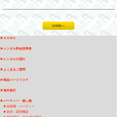
HOMEへ
▶
ＨＯＭＥ
▶
レンタル料金倍率表
▶
レンタルの流れ
▶
よくあるご質問
▶
商品ページＴＯＰ
▶
海外旅行
▶
パーティー・催し物
▶
抽選機・パーティー
▶
厨房・調理機器