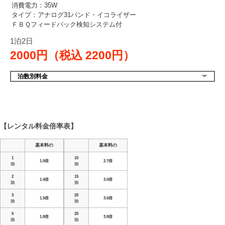
消費電力：35W
タイプ：アナログ31バンド・イコライザー
ＦＢＱフィードバック検知システム付
1泊2日
2000円（税込
2200円）
泊数別料金
【レンタル料金倍率表】
基本料の
基本料の
1
10
1.0倍
2.7倍
泊
泊
2
15
1.4倍
3.0倍
泊
泊
3
20
1.5倍
3.6倍
泊
泊
5
25
1.8倍
3.8倍
泊
泊