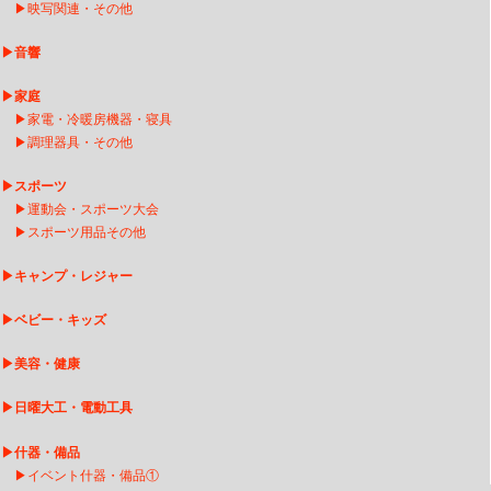
▶
映写関連・その他
▶
音響
▶
家庭
▶
家電・冷暖房機器・寝具
▶
調理器具・その他
▶
スポーツ
▶
運動会・スポーツ大会
▶
スポーツ用品その他
▶
キャンプ・レジャー
▶
ベビー・キッズ
▶
美容・健康
▶
日曜大工・電動工具
▶
什器・備品
▶
イベント什器・備品①