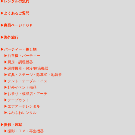
▶
レンタルの流れ
▶
よくあるご質問
▶
商品ページＴＯＰ
▶
海外旅行
▶
パーティー・催し物
▶
抽選機・パーティー
▶
厨房・調理機器
▶
調理機器・保冷/保温機器
▶
式典・ステージ・除幕式・地鎮祭
▶
テント・テーブル・イス
▶
野外イベント備品
▶
お祭り・模擬店・アーチ
▶
テープカット
▶
エアアーチレンタ
ル
▶
ふわふわレンタル
▶
撮影・映写
▶
撮影・ＴＶ・再生機器