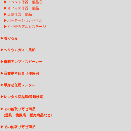
▶
イベント什器・備品②
▶
オフィス什器・備品
▶
店舗什器・備品
▶
パーテーションパネル
▶
折り畳みアルミステージ
▶
着ぐるみ
▶
ヘリウムガス・風船
▶
車載アンプ・スピーカー
▶
音響参考組合せ使用例
▶
単身赴任用レンタル
▶
レンタル商品50音順検索
▶
その他取り寄せ商品
(遊具・模擬店・販売商品など)
▶
そ
の他取り寄せ商品