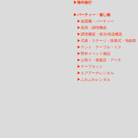
▶
海外旅行
▶
パーティー・催し物
▶
抽選機・パーティー
▶
厨房・調理機器
▶
調理機器・保冷/保温機器
▶
式典・ステージ・除幕式・地鎮祭
▶
テント・テーブル・イス
▶
野外イベント備品
▶
お祭り・模擬店・アーチ
▶
テープカット
▶
エアアーチレンタ
ル
▶
ふわふわレンタル