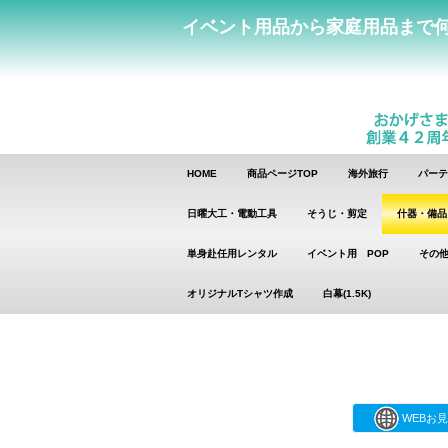
イベント用品から家庭用品まで
HOME
商品ページTOP
海外旅行
パーテ
日曜大工・電動工具
そうじ・剪定
什器・備品
単身赴任用レンタル
イベント用 POP
その他
オリジナルTシャツ作成
白幕(1.5K)
WEBお見