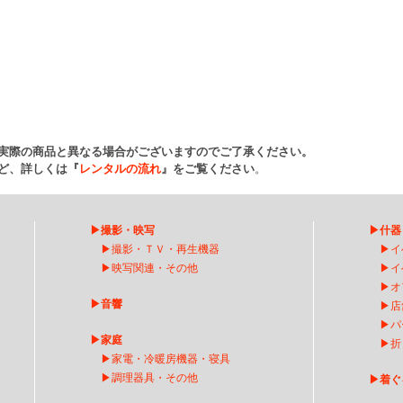
実際の商品と異なる場合がございますのでご了承ください。
ど、詳しくは『
レンタルの流れ
』をご覧ください
。
▶
撮影・映写
▶
什器
▶
撮影・ＴＶ・再生機器
▶
イ
▶
映写関連・その他
▶
イ
▶
オ
▶
音響
▶
店
▶
パ
▶
家庭
▶
折
▶
家電・冷暖房機器・寝具
▶
調理器具・その他
▶
着ぐ