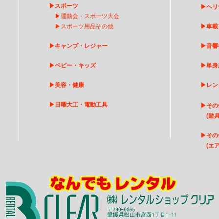
▶
スポーツ
▶
ヘリ
▶
運動会・スポーツ大会
▶
スポーツ用品その他
▶
車載
▶
キャンプ・レジャー
▶
音響
▶
ベビー・キッズ
▶
単身
▶
美容・健康
▶
レン
▶
日曜大工・電動工具
▶
その
(遊具
▶
そ
の
(エア