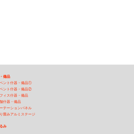
・備品
ベント什器・備品①
ベント什器・備品②
フィス什器・備品
舗什器・備品
ーテーションパネル
り畳みアルミステージ
るみ