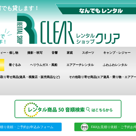
何でも貸します！
ィー・催し物
撮影・映写
音響
家庭
スポーツ
キャンプ・レジャー
着ぐるみ
ヘリウムガス・風船
エアアーチレンタル
ふわふわレンタル
取り寄せ商品(遊具・模擬店・販売商品など)
その他取り寄せ商品(エア遊具・乗り物・エアアー
積り依頼・ご予約お申込みフォーム
FAXお見積り依頼・ご予約お申