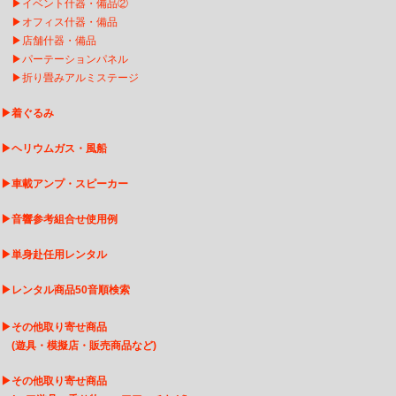
▶
イベント什器・備品②
▶
オフィス什器・備品
▶
店舗什器・備品
▶
パーテーションパネル
▶
折り畳みアルミステージ
▶
着ぐるみ
▶
ヘリウムガス・風船
▶
車載アンプ・スピーカー
▶
音響参考組合せ使用例
▶
単身赴任用レンタル
▶
レンタル商品50音順検索
▶
その他取り寄せ商品
(遊具・模擬店・販売商品など)
▶
そ
の他取り寄せ商品