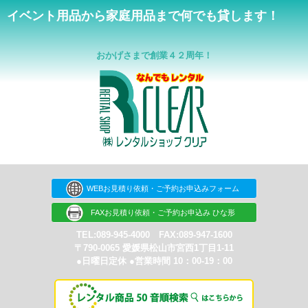
イベント用品から家庭用品まで何でも貸します！
おかげさまで創業４２周年！
WEBお見積り依頼・ご予約お申込みフォーム
FAXお見積り依頼・ご予約お申込み ひな形
TEL:089-945-4000 FAX:089-947-1600
〒790-0065 愛媛県松山市宮西1丁目1-11
●日曜日定休 ●営業時間 10：00-19：00