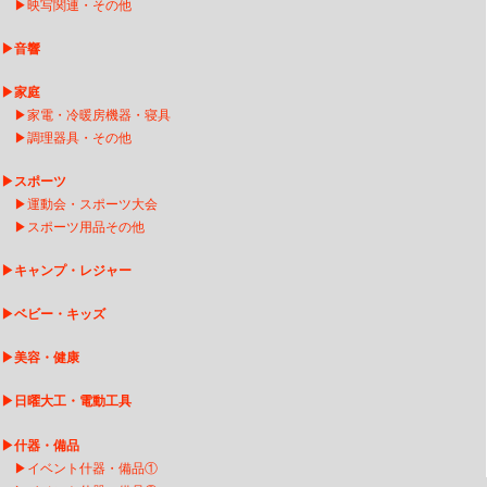
▶
映写関連・その他
▶
音響
▶
家庭
▶
家電・冷暖房機器・寝具
▶
調理器具・その他
▶
スポーツ
▶
運動会・スポーツ大会
▶
スポーツ用品その他
▶
キャンプ・レジャー
▶
ベビー・キッズ
▶
美容・健康
▶
日曜大工・電動工具
▶
什器・備品
▶
イベント什器・備品①