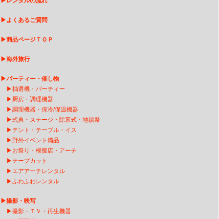
▶
レンタルの流れ
▶
よくあるご質問
▶
商品ページＴＯＰ
▶
海外旅行
▶
パーティー・催し物
▶
抽選機・パーティー
▶
厨房・調理機器
▶
調理機器・保冷/保温機器
▶
式典・ステージ・除幕式・地鎮祭
▶
テント・テーブル・イス
▶
野外イベント備品
▶
お祭り・模擬店・アーチ
▶
テープカット
▶
エアアーチレンタ
ル
▶
ふわふわレンタル
▶
撮影・映写
▶
撮影・ＴＶ・再生機器