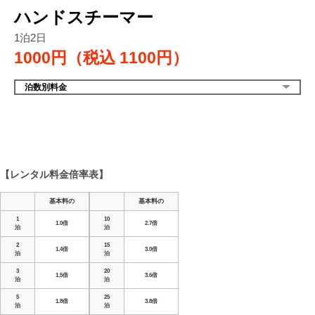
ハンドスチーマー
1泊2日
1000円（税込
1100円）
泊数別料金
【レンタル料金倍率表】
基本料の
基本料の
1
10
1.0倍
2.7倍
泊
泊
2
15
1.4倍
3.0倍
泊
泊
3
20
1.5倍
3.6倍
泊
泊
5
25
1.8倍
3.8倍
泊
泊