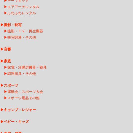
▶
テープカット
▶
エアアーチレンタ
ル
▶
ふわふわレンタル
▶
撮影・映写
▶
撮影・ＴＶ・再生機器
▶
映写関連・その他
▶
音響
▶
家庭
▶
家電・冷暖房機器・寝具
▶
調理器具・その他
▶
スポーツ
▶
運動会・スポーツ大会
▶
スポーツ用品その他
▶
キャンプ・レジャー
▶
ベビー・キッズ