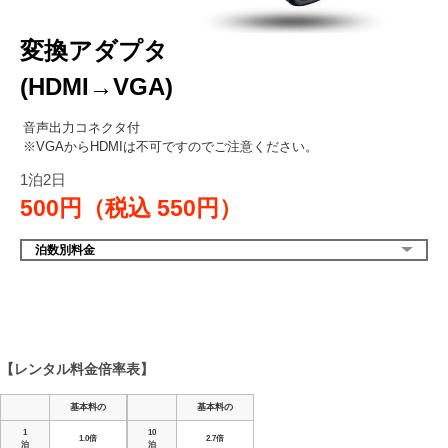
変換アダプタ
(HDMI→VGA)
音声出力コネクタ付
※VGAからHDMIは不可ですのでご注意ください。
1泊2日
500円（税込
550円）
泊数別料金
【レンタル料金倍率表】
基本料の
基本料の
1
10
1.0倍
2.7倍
泊
泊