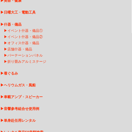
▶
美容・健康
▶
日曜大工・電動工具
▶
什器・備品
▶
イベント什器・備品①
▶
イベント什器・備品②
▶
オフィス什器・備品
▶
店舗什器・備品
▶
パーテーションパネル
▶
折り畳みアルミステージ
▶
着ぐるみ
▶
ヘリウムガス・風船
▶
車載アンプ・スピーカー
▶
音響参考組合せ使用例
▶
単身赴任用レンタル