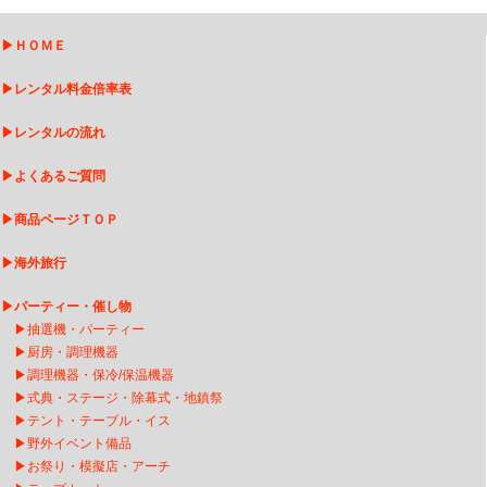
▶
ＨＯＭＥ
▶
レンタル料金倍率表
▶
レンタルの流れ
▶
よくあるご質問
▶
商品ページＴＯＰ
▶
海外旅行
▶
パーティー・催し物
▶
抽選機・パーティー
▶
厨房・調理機器
▶
調理機器・保冷/保温機器
▶
式典・ステージ・除幕式・地鎮祭
▶
テント・テーブル・イス
▶
野外イベント備品
▶
お祭り・模擬店・アーチ