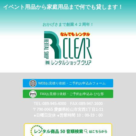
イベント用品から家庭用品まで何でも貸します！
おかげさまで創業４２周年！
WEBお見積り依頼・ご予約お申込みフォーム
FAXお見積り依頼・ご予約お申込み ひな形
TEL:089-945-4000 FAX:089-947-1600
〒790-0065 愛媛県松山市宮西1丁目1-11
●日曜日定休 ●営業時間 10：00-19：00