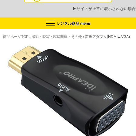
▶
サイトが正常に表示されない場合
商品ページTOP
›
撮影・映写
›
映写関連・その他
›
変換アダプタ(HDMI→VGA)