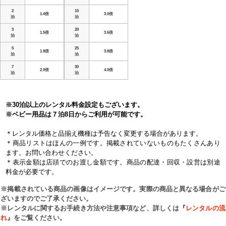
2
15
1.4倍
3.0倍
泊
泊
3
20
1.5倍
3.6倍
泊
泊
5
25
1.8倍
3.8倍
泊
泊
7
30
2.0倍
4.0倍
泊
泊
※30泊以上のレンタル料金設定もございます。
※ベビー用品は７泊8日からご利用が可能です。
＊レンタル価格と品揃え機種は予告なく変更する場合があります。
＊商品リストはほんの一例です。掲載されていないものもたくさんあり
ます。お問い合わせください。
＊表示金額は店頭でのお渡し金額です。商品の配達・回収・設営は別途
料金が必要です。
※掲載されている商品の画像はイメージです。実際の商品と異なる場合がご
ざいますのでご了承ください。
※レンタルに関するお手続き方法や注意事項など、詳しくは『
レンタルの流
れ
』をご覧ください。