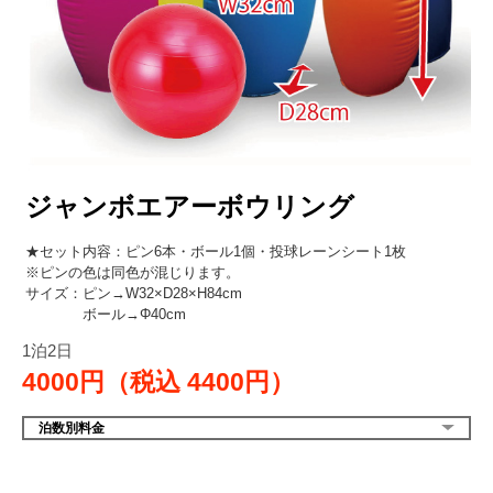
ジャンボエアーボウリング
★セット内容：ピン6本・ボール1個・投球レーンシート1枚
※ピンの色は同色が混じります。
サイズ：ピン→W32×D28×H84cm
ボール→Φ40cm
1泊2日
4000円（税込
4400円）
泊数別料金