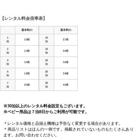
【レンタル料金倍率表】
基本料の
基本料の
1
10
1.0倍
2.7倍
泊
泊
2
15
1.4倍
3.0倍
泊
泊
3
20
1.5倍
3.6倍
泊
泊
5
25
1.8倍
3.8倍
泊
泊
7
30
2.0倍
4.0倍
泊
泊
※30泊以上のレンタル料金設定もございます。
※ベビー用品は７泊8日からご利用が可能です。
＊レンタル価格と品揃え機種は予告なく変更する場合があります。
＊商品リストはほんの一例です。掲載されていないものもたくさんあり
ます。お問い合わせください。