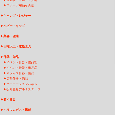
▶
スポーツ用品その他
▶
キャンプ・レジャー
▶
ベビー・キッズ
▶
美容・健康
▶
日曜大工・電動工具
▶
什器・備品
▶
イベント什器・備品①
▶
イベント什器・備品②
▶
オフィス什器・備品
▶
店舗什器・備品
▶
パーテーションパネル
▶
折り畳みアルミステージ
▶
着ぐるみ
▶
ヘリウムガス・風船