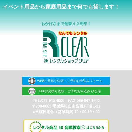
イベント用品から家庭用品まで何でも貸します！
おかげさまで創業４２周年！
WEBお見積り依頼・ご予約お申込みフォーム
FAXお見積り依頼・ご予約お申込み ひな形
TEL:089-945-4000 FAX:089-947-1600
〒790-0065 愛媛県松山市宮西1丁目1-11
●日曜日定休 ●営業時間 10：00-19：00