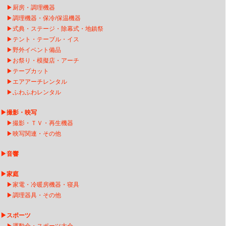
▶
厨房・調理機器
▶
調理機器・保冷/保温機器
▶
式典・ステージ・除幕式・地鎮祭
▶
テント・テーブル・イス
▶
野外イベント備品
▶
お祭り・模擬店・アーチ
▶
テープカット
▶
エアアーチレンタ
ル
▶
ふわふわレンタル
▶
撮影・映写
▶
撮影・ＴＶ・再生機器
▶
映写関連・その他
▶
音響
▶
家庭
▶
家電・冷暖房機器・寝具
▶
調理器具・その他
▶
スポーツ
▶
運動会・スポーツ大会