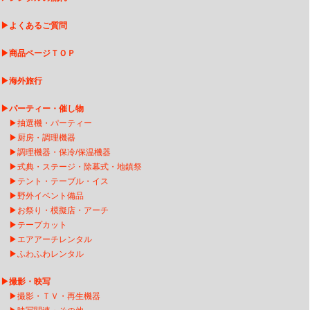
▶
よくあるご質問
▶
商品ページＴＯＰ
▶
海外旅行
▶
パーティー・催し物
▶
抽選機・パーティー
▶
厨房・調理機器
▶
調理機器・保冷/保温機器
▶
式典・ステージ・除幕式・地鎮祭
▶
テント・テーブル・イス
▶
野外イベント備品
▶
お祭り・模擬店・アーチ
▶
テープカット
▶
エアアーチレンタ
ル
▶
ふわふわレンタル
▶
撮影・映写
▶
撮影・ＴＶ・再生機器