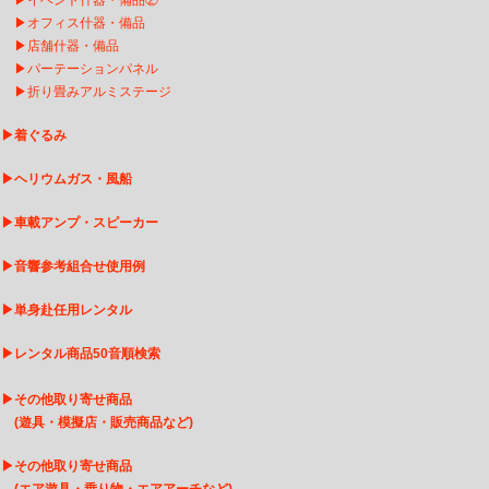
▶
イベント什器・備品②
▶
オフィス什器・備品
▶
店舗什器・備品
▶
パーテーションパネル
▶
折り畳みアルミステージ
▶
着ぐるみ
▶
ヘリウムガス・風船
▶
車載アンプ・スピーカー
▶
音響参考組合せ使用例
▶
単身赴任用レンタル
▶
レンタル商品50音順検索
▶
その他取り寄せ商品
(遊具・模擬店・販売商品など)
▶
そ
の他取り寄せ商品