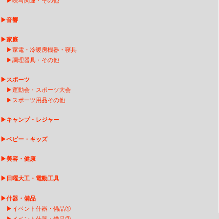
▶
映写関連・その他
▶
音響
▶
家庭
▶
家電・冷暖房機器・寝具
▶
調理器具・その他
▶
スポーツ
▶
運動会・スポーツ大会
▶
スポーツ用品その他
▶
キャンプ・レジャー
▶
ベビー・キッズ
▶
美容・健康
▶
日曜大工・電動工具
▶
什器・備品
▶
イベント什器・備品①