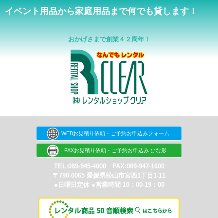
イベント用品から家庭用品まで何でも貸します！
おかげさまで創業４２周年！
WEBお見積り依頼・ご予約お申込みフォーム
FAXお見積り依頼・ご予約お申込み ひな形
TEL:089-945-4000 FAX:089-947-1600
〒790-0065 愛媛県松山市宮西1丁目1-11
●日曜日定休 ●営業時間 10：00-19：00