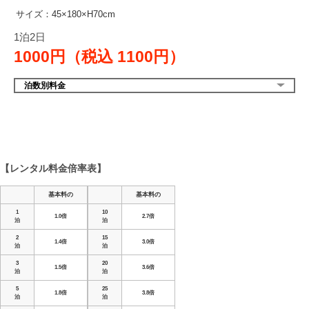
サイズ：45×180×H70cm
1泊2日
1000円（税込
1100円）
泊数別料金
【レンタル料金倍率表】
基本料の
基本料の
1
10
1.0倍
2.7倍
泊
泊
2
15
1.4倍
3.0倍
泊
泊
3
20
1.5倍
3.6倍
泊
泊
5
25
1.8倍
3.8倍
泊
泊