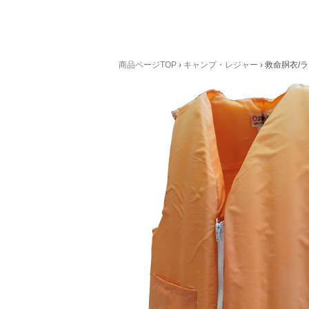
商品ページTOP
›
キャンプ・レジャー
›
救命胴衣/