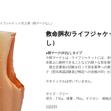
ライフジャケット/大人用（桜マークなし）
救命胴衣/ライフジャケ
し）
●桜マーク(※)なしタイプ
※桜マークとは：ライフジャケットには、水中
水面上に維持できることなどの様々な安全基
国土交通省が試験を行って安全基準への適合
ク（型式承認試験及び検定への合格の印）が
※ホイッスルは付いていません。
サイズ：フリー
浮力：7.5㎏。体重：75㎏。ナイロン 発砲
1泊2日