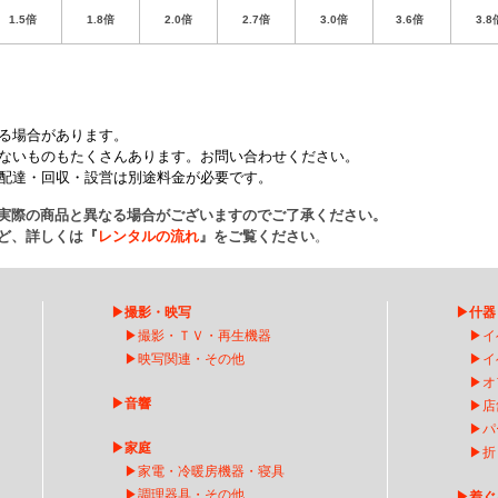
1.5倍
1.8倍
2.0倍
2.7倍
3.0倍
3.6倍
3.8
。
る場合があります。
ないものもたくさんあります。お問い合わせください。
配達・回収・設営は別途料金が必要です。
実際の商品と異なる場合がございますのでご了承ください。
ど、詳しくは『
レンタルの流れ
』をご覧ください
。
▶
撮影・映写
▶
什器
▶
撮影・ＴＶ・再生機器
▶
イ
▶
映写関連・その他
▶
イ
▶
オ
▶
音響
▶
店
▶
パ
▶
家庭
▶
折
▶
家電・冷暖房機器・寝具
▶
調理器具・その他
▶
着ぐ