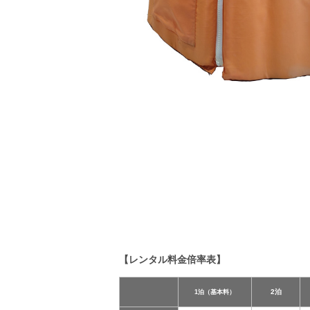
【レンタル料金倍率表】
2泊
1泊（基本料）