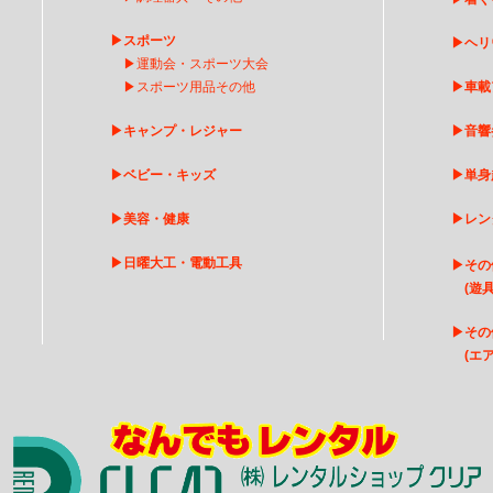
▶
スポーツ
▶
ヘリ
▶
運動会・スポーツ大会
▶
スポーツ用品その他
▶
車載
▶
キャンプ・レジャー
▶
音響
▶
ベビー・キッズ
▶
単身
▶
美容・健康
▶
レン
▶
日曜大工・電動工具
▶
その
(遊具
▶
そ
の
(エア