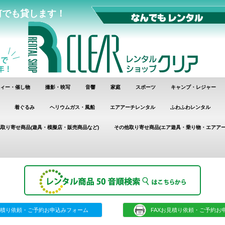
何でも貸します！
ィー・催し物
撮影・映写
音響
家庭
スポーツ
キャンプ・レジャー
着ぐるみ
ヘリウムガス・風船
エアアーチレンタル
ふわふわレンタル
取り寄せ商品(遊具・模擬店・販売商品など)
その他取り寄せ商品(エア遊具・乗り物・エアアー
積り依頼・ご予約お申込みフォーム
FAXお見積り依頼・ご予約お申