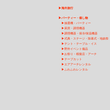
▶
海外旅行
▶
パーティー・催し物
▶
抽選機・パーティー
▶
厨房・調理機器
▶
調理機器・保冷/保温機器
▶
式典・ステージ・除幕式・地鎮祭
▶
テント・テーブル・イス
▶
野外イベント備品
▶
お祭り・模擬店・アーチ
▶
テープカット
▶
エアアーチレンタ
ル
▶
ふわふわレンタル