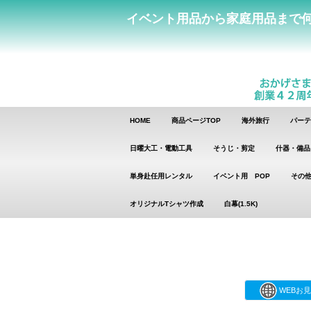
イベント用品から家庭用品まで
HOME
商品ページTOP
海外旅行
パーテ
日曜大工・電動工具
そうじ・剪定
什器・備品
単身赴任用レンタル
イベント用 POP
その他
オリジナルTシャツ作成
白幕(1.5K)
WEBお見