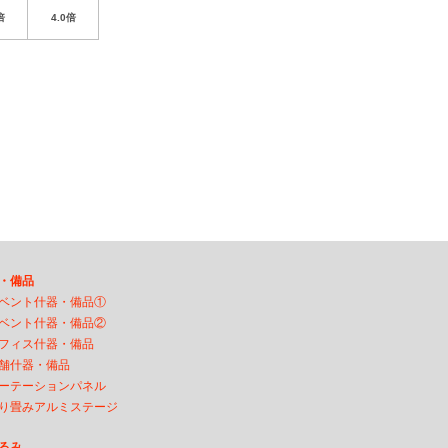
倍
4.0倍
・備品
ベント什器・備品①
ベント什器・備品②
フィス什器・備品
舗什器・備品
ーテーションパネル
り畳みアルミステージ
るみ