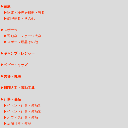
▶
家庭
▶
家電・冷暖房機器・寝具
▶
調理器具・その他
▶
スポーツ
▶
運動会・スポーツ大会
▶
スポーツ用品その他
▶
キャンプ・レジャー
▶
ベビー・キッズ
▶
美容・健康
▶
日曜大工・電動工具
▶
什器・備品
▶
イベント什器・備品①
▶
イベント什器・備品②
▶
オフィス什器・備品
▶
店舗什器・備品