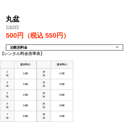
丸盆
1泊2日
500円（税込
550円）
泊数別料金
【レンタル料金倍率表】
基本料の
基本料の
1
10
1.0倍
2.7倍
泊
泊
2
15
1.4倍
3.0倍
泊
泊
3
20
1.5倍
3.6倍
泊
泊
5
25
1.8倍
3.8倍
泊
泊
7
30
2.0倍
4.0倍
泊
泊