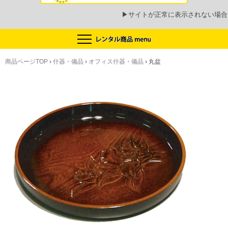
▶
サイトが正常に表示されない場合
商品ページTOP
›
什器・備品
›
オフィス什器・備品
›
丸盆