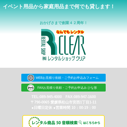
イベント用品から家庭用品まで何でも貸します！
おかげさまで創業４２周年！
WEBお見積り依頼・ご予約お申込みフォーム
FAXお見積り依頼・ご予約お申込み ひな形
TEL:089-945-4000 FAX:089-947-1600
〒790-0065 愛媛県松山市宮西1丁目1-11
●日曜日定休 ●営業時間 10：00-19：00