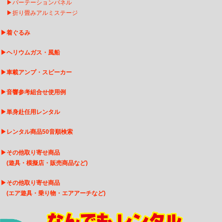
▶
パーテーションパネル
▶
折り畳みアルミステージ
▶
着ぐるみ
▶
ヘリウムガス・風船
▶
車載アンプ・スピーカー
▶
音響参考組合せ使用例
▶
単身赴任用レンタル
▶
レンタル商品50音順検索
▶
その他取り寄せ商品
(遊具・模擬店・販売商品など)
▶
そ
の他取り寄せ商品
(エア遊具・乗り物・エアアーチなど)