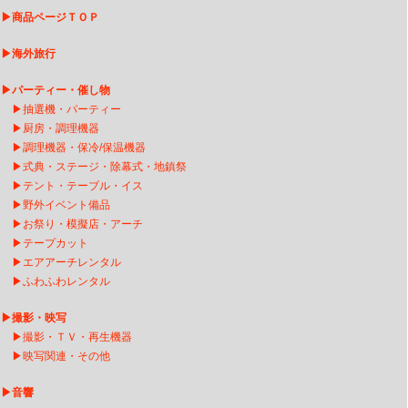
▶
商品ページＴＯＰ
▶
海外旅行
▶
パーティー・催し物
▶
抽選機・パーティー
▶
厨房・調理機器
▶
調理機器・保冷/保温機器
▶
式典・ステージ・除幕式・地鎮祭
▶
テント・テーブル・イス
▶
野外イベント備品
▶
お祭り・模擬店・アーチ
▶
テープカット
▶
エアアーチレンタ
ル
▶
ふわふわレンタル
▶
撮影・映写
▶
撮影・ＴＶ・再生機器
▶
映写関連・その他
▶
音響