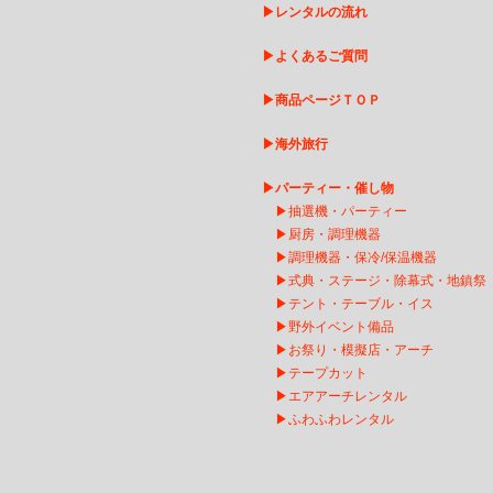
▶
レンタルの流れ
▶
よくあるご質問
▶
商品ページＴＯＰ
▶
海外旅行
▶
パーティー・催し物
▶
抽選機・パーティー
▶
厨房・調理機器
▶
調理機器・保冷/保温機器
▶
式典・ステージ・除幕式・地鎮祭
▶
テント・テーブル・イス
▶
野外イベント備品
▶
お祭り・模擬店・アーチ
▶
テープカット
▶
エアアーチレンタ
ル
▶
ふわふわレンタル