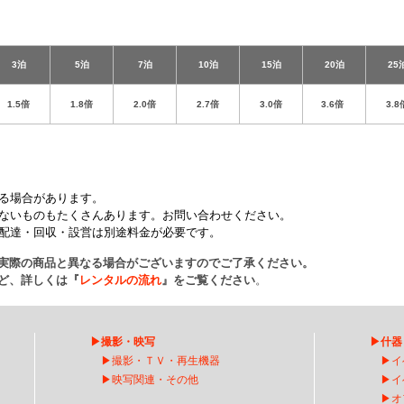
3泊
5泊
7泊
10泊
15泊
20泊
25
1.5倍
1.8倍
2.0倍
2.7倍
3.0倍
3.6倍
3.8
。
る場合があります。
ないものもたくさんあります。お問い合わせください。
配達・回収・設営は別途料金が必要です。
実際の商品と異なる場合がございますのでご了承ください。
ど、詳しくは『
レンタルの流れ
』をご覧ください
。
▶
撮影・映写
▶
什器
▶
撮影・ＴＶ・再生機器
▶
イ
▶
映写関連・その他
▶
イ
▶
オ