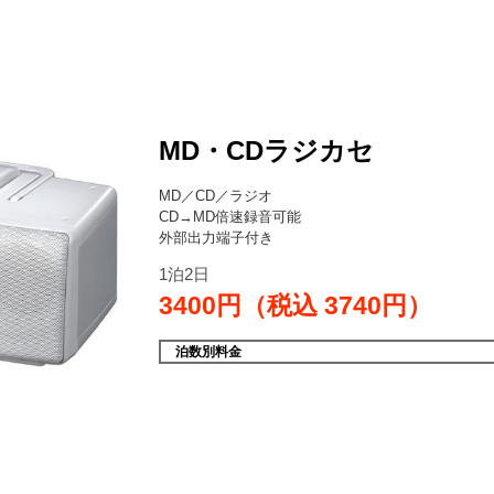
MD・CDラジカセ
MD／CD／ラジオ
CD→MD倍速録音可能
外部出力端子付き
1泊2日
3400円（税込
3740円）
泊数別料金