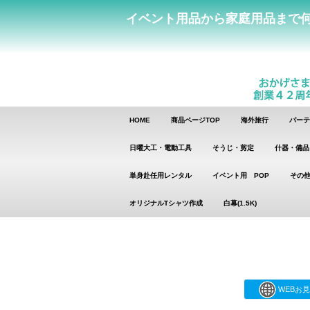
イベント用品から家庭用品まで
HOME
商品ページTOP
海外旅行
パーテ
日曜大工・電動工具
そうじ・剪定
什器・備品
単身赴任用レンタル
イベント用 POP
その他
オリジナルTシャツ作成
白幕(1.5K)
WEBお見