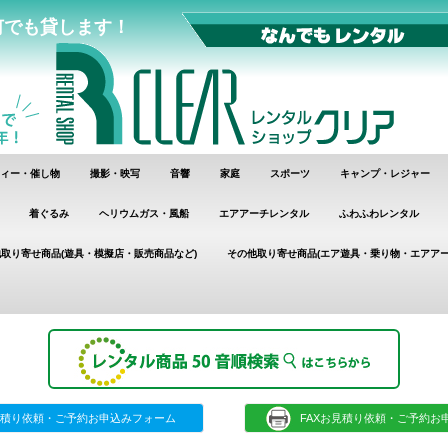
何でも貸します！
ィー・催し物
撮影・映写
音響
家庭
スポーツ
キャンプ・レジャー
着ぐるみ
ヘリウムガス・風船
エアアーチレンタル
ふわふわレンタル
取り寄せ商品(遊具・模擬店・販売商品など)
その他取り寄せ商品(エア遊具・乗り物・エアアー
積り依頼・ご予約お申込みフォーム
FAXお見積り依頼・ご予約お申