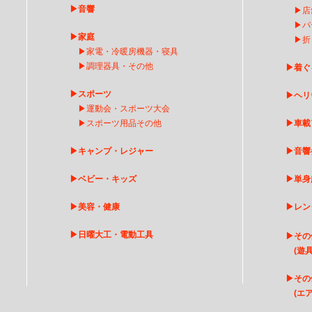
▶
音響
▶
店
▶
パ
▶
家庭
▶
折
▶
家電・冷暖房機器・寝具
▶
調理器具・その他
▶
着ぐ
▶
スポーツ
▶
ヘリ
▶
運動会・スポーツ大会
▶
スポーツ用品その他
▶
車載
▶
キャンプ・レジャー
▶
音響
▶
ベビー・キッズ
▶
単身
▶
美容・健康
▶
レン
▶
日曜大工・電動工具
▶
その
(遊具
▶
そ
の
(エア