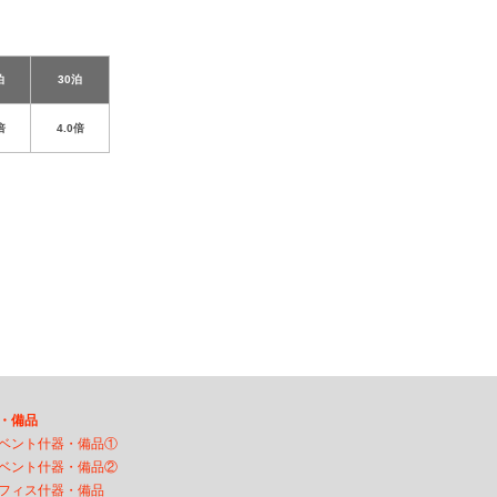
泊
30泊
倍
4.0倍
・備品
ベント什器・備品①
ベント什器・備品②
フィス什器・備品