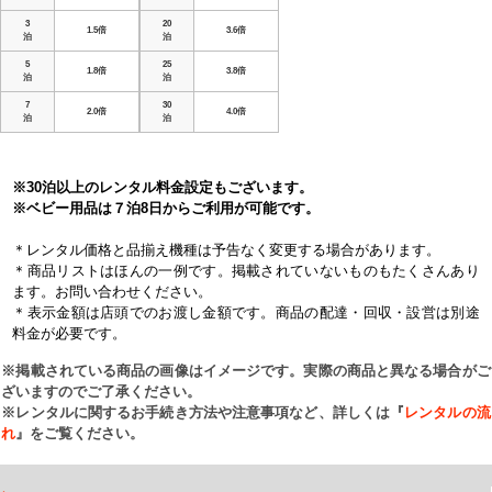
3
20
1.5倍
3.6倍
泊
泊
5
25
1.8倍
3.8倍
泊
泊
7
30
2.0倍
4.0倍
泊
泊
※30泊以上のレンタル料金設定もございます。
※ベビー用品は７泊8日からご利用が可能です。
＊レンタル価格と品揃え機種は予告なく変更する場合があります。
＊商品リストはほんの一例です。掲載されていないものもたくさんあり
ます。お問い合わせください。
＊表示金額は店頭でのお渡し金額です。商品の配達・回収・設営は別途
料金が必要です。
※掲載されている商品の画像はイメージです。実際の商品と異なる場合がご
ざいますのでご了承ください。
※レンタルに関するお手続き方法や注意事項など、詳しくは『
レンタルの流
れ
』をご覧ください。