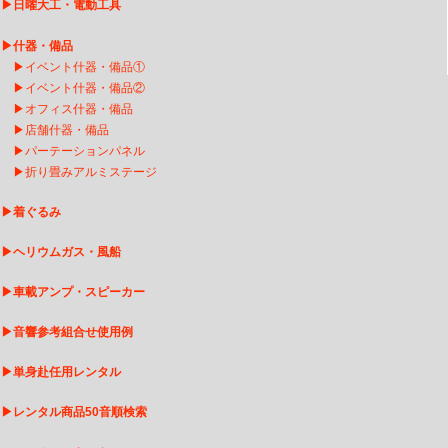
▶
日曜大工・電動工具
▶
什器・備品
▶
イベント什器・備品①
▶
イベント什器・備品②
▶
オフィス什器・備品
▶
店舗什器・備品
▶
パーテーションパネル
▶
折り畳みアルミステージ
▶
着ぐるみ
▶
ヘリウムガス・風船
▶
車載アンプ・スピーカー
▶
音響参考組合せ使用例
▶
単身赴任用レンタル
▶
レンタル商品50音順検索