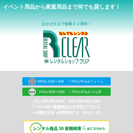
イベント用品から家庭用品まで何でも貸します！
おかげさまで創業４２周年！
WEBお見積り依頼・ご予約お申込みフォーム
FAXお見積り依頼・ご予約お申込み ひな形
TEL:089-945-4000 FAX:089-947-1600
〒790-0065 愛媛県松山市宮西1丁目1-11
●日曜日定休 ●営業時間 10：00-19：00