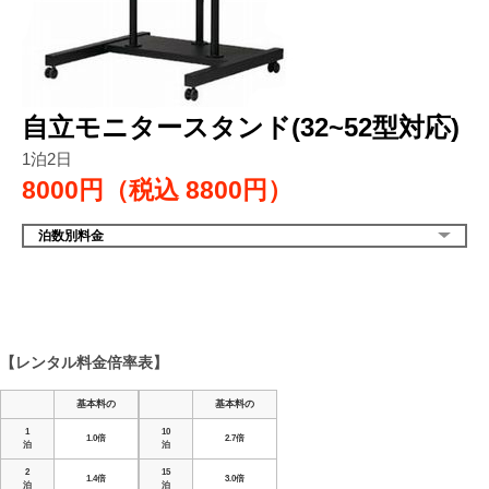
自立モニタースタンド(32~52型対応)
1泊2日
8000円（税込
8800円）
泊数別料金
【レンタル料金倍率表】
基本料の
基本料の
1
10
1.0倍
2.7倍
泊
泊
2
15
1.4倍
3.0倍
泊
泊