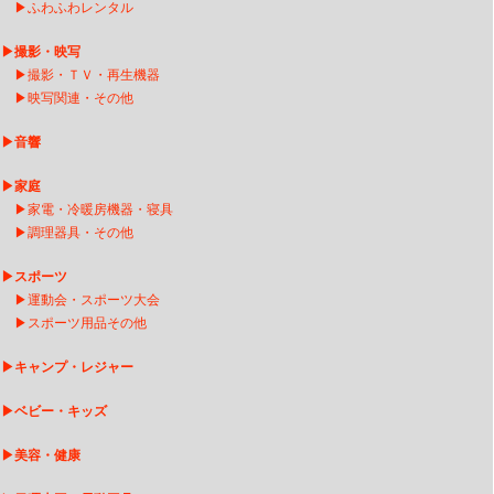
▶
ふわふわレンタル
▶
撮影・映写
▶
撮影・ＴＶ・再生機器
▶
映写関連・その他
▶
音響
▶
家庭
▶
家電・冷暖房機器・寝具
▶
調理器具・その他
▶
スポーツ
▶
運動会・スポーツ大会
▶
スポーツ用品その他
▶
キャンプ・レジャー
▶
ベビー・キッズ
▶
美容・健康