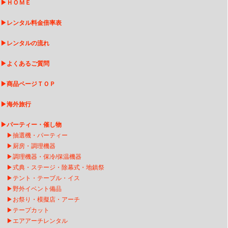
▶
ＨＯＭＥ
▶
レンタル料金倍率表
▶
レンタルの流れ
▶
よくあるご質問
▶
商品ページＴＯＰ
▶
海外旅行
▶
パーティー・催し物
▶
抽選機・パーティー
▶
厨房・調理機器
▶
調理機器・保冷/保温機器
▶
式典・ステージ・除幕式・地鎮祭
▶
テント・テーブル・イス
▶
野外イベント備品
▶
お祭り・模擬店・アーチ
▶
テープカット
▶
エアアーチレンタ
ル