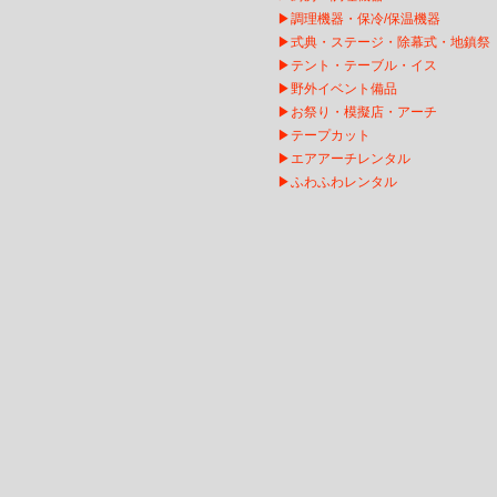
▶
調理機器・保冷/保温機器
▶
式典・ステージ・除幕式・地鎮祭
▶
テント・テーブル・イス
▶
野外イベント備品
▶
お祭り・模擬店・アーチ
▶
テープカット
▶
エアアーチレンタ
ル
▶
ふわふわレンタル