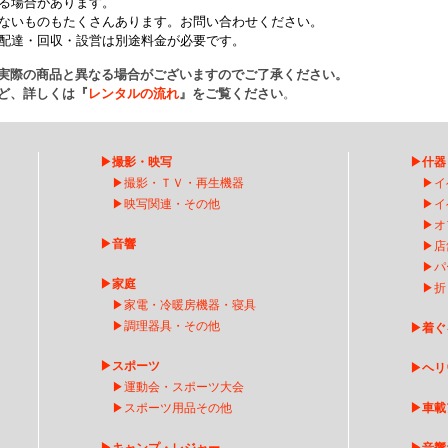
る場合があります。
ないものもたくさんあります。お問い合わせください。
配達・回収・設営は別途料金が必要です。
実際の商品と異なる場合がございますのでご了承ください。
ど、詳しくは『
レンタルの流れ
』をご覧ください
。
▶
撮影・映写
▶
什器
▶
撮影・ＴＶ・再生機器
▶
イ
▶
映写関連・その他
▶
イ
▶
オ
▶
音響
▶
店
▶
パ
▶
家庭
▶
折
▶
家電・冷暖房機器・寝具
▶
調理器具・その他
▶
着ぐ
▶
スポーツ
▶
ヘリ
▶
運動会・スポーツ大会
▶
スポーツ用品その他
▶
車載