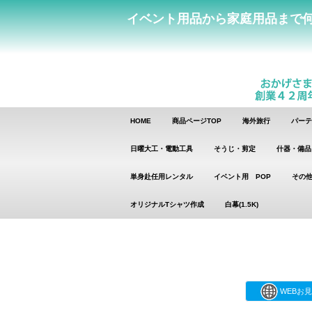
イベント用品から家庭用品まで
HOME
商品ページTOP
海外旅行
パーテ
日曜大工・電動工具
そうじ・剪定
什器・備品
単身赴任用レンタル
イベント用 POP
その他
オリジナルTシャツ作成
白幕(1.5K)
WEBお見