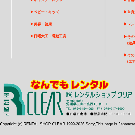
▶
キャンプ・レジャー
▶
音響
▶
ベビー・キッズ
▶
単身
▶
美容・健康
▶
レン
▶
日曜大工・電動工具
▶
その
(遊具
▶
そ
の
(エア
Copyright (c) RENTAL SHOP CLEAR 1999-2026:Sorry,This page is Japanes