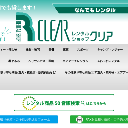
何でも貸します！
ィー・催し物
撮影・映写
音響
家庭
スポーツ
キャンプ・レジャー
着ぐるみ
ヘリウムガス・風船
エアアーチレンタル
ふわふわレンタル
取り寄せ商品(遊具・模擬店・販売商品など)
その他取り寄せ商品(エア遊具・乗り物・エアアー
積り依頼・ご予約お申込みフォーム
FAXお見積り依頼・ご予約お申