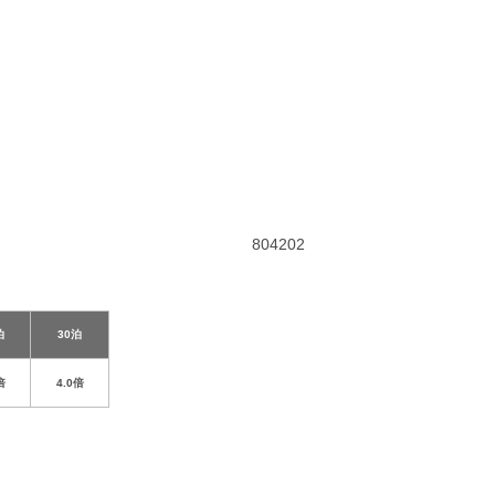
804202
泊
30泊
倍
4.0倍