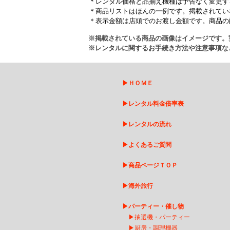
＊レンタル価格と品揃え機種は予告なく変更す
＊商品リストはほんの一例です。掲載されてい
＊表示金額は店頭でのお渡し金額です。商品の
※掲載されている商品の画像はイメージです。
※レンタルに関するお手続き方法や注意事項な
▶
ＨＯＭＥ
▶
レンタル料金倍率表
▶
レンタルの流れ
▶
よくあるご質問
▶
商品ページＴＯＰ
▶
海外旅行
▶
パーティー・催し物
▶
抽選機・パーティー
▶
厨房・調理機器