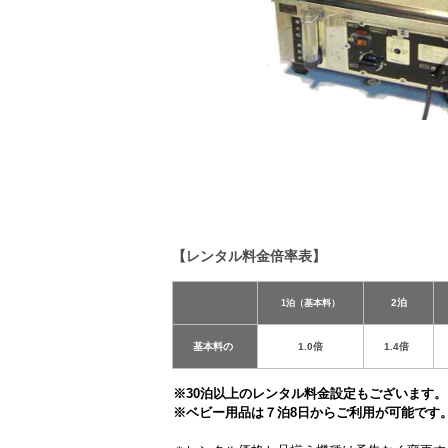
【レンタル料金倍率表】
2泊
1泊（基本料）
基本料の
1.0倍
1.4倍
※30泊以上のレンタル料金設定もございます。
※ベビー用品は７泊8日からご利用が可能です