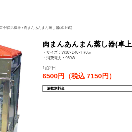
保冷/保温機器
›
肉まんあんまん蒸し器(卓上式)
肉まんあんまん蒸し器(卓上
・サイズ：W38×D40×H78㎝
・消費電力：950W
1泊2日
6500円（税込
7150円）
泊数別料金