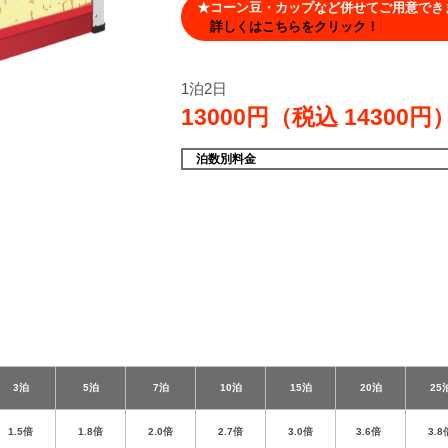
★コーン豆・カップなど併せてご用意でき
詳しくはこちらをクリック！
1泊2日
13000円（税込
14300円
泊数別料金
3泊
5泊
7泊
10泊
15泊
20泊
25
1.5倍
1.8倍
2.0倍
2.7倍
3.0倍
3.6倍
3.8