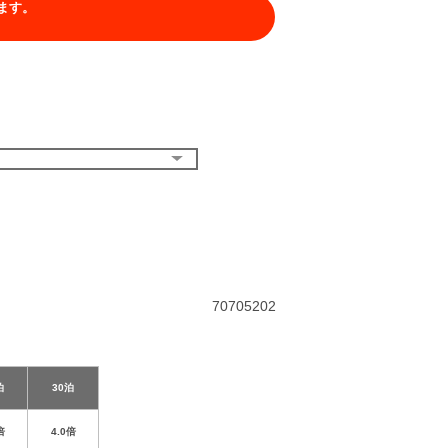
ます。
）
70705202
泊
30泊
倍
4.0倍