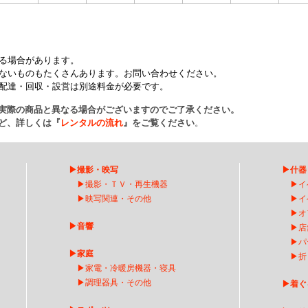
。
る場合があります。
ないものもたくさんあります。お問い合わせください。
配達・回収・設営は別途料金が必要です。
実際の商品と異なる場合がございますのでご了承ください。
ど、詳しくは『
レンタルの流れ
』をご覧ください
。
▶
撮影・映写
▶
什器
▶
撮影・ＴＶ・再生機器
▶
イ
▶
映写関連・その他
▶
イ
▶
オ
▶
音響
▶
店
▶
パ
▶
家庭
▶
折
▶
家電・冷暖房機器・寝具
▶
調理器具・その他
▶
着ぐ