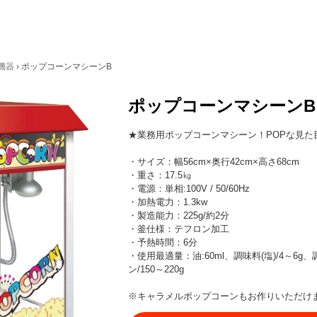
機器
›
ポップコーンマシーンB
ポップコーンマシーンB
★業務用ポップコーンマシーン！POPな見た
・サイズ：幅56cm×奥行42cm×高さ68cm
・重さ：17.5㎏
・電源：単相:100V / 50/60Hz
・加熱電力：1.3kw
・製造能力：225g/約2分
・釜仕様：テフロン加工
・予熱時間：6分
・使用最適量：油:60ml、調味料(塩)/4～6g
ン/150～220g
※キャラメルポップコーンもお作りいただけ