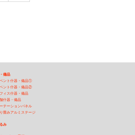
・備品
ベント什器・備品①
ベント什器・備品②
フィス什器・備品
舗什器・備品
ーテーションパネル
り畳みアルミステージ
るみ