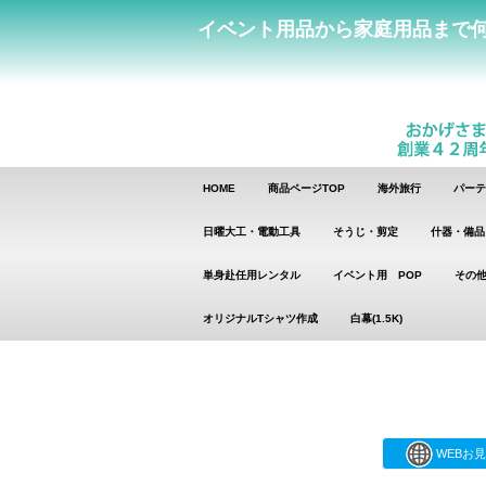
イベント用品から家庭用品まで
HOME
商品ページTOP
海外旅行
パーテ
日曜大工・電動工具
そうじ・剪定
什器・備品
単身赴任用レンタル
イベント用 POP
その他
オリジナルTシャツ作成
白幕(1.5K)
WEBお見