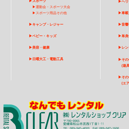
▶
スポーツ
▶
ヘリ
▶
運動会・スポーツ大会
▶
スポーツ用品その他
▶
車載
▶
キャンプ・レジャー
▶
音響
▶
ベビー・キッズ
▶
単身
▶
美容・健康
▶
レン
▶
日曜大工・電動工具
▶
その
(遊具
▶
そ
の
(エア