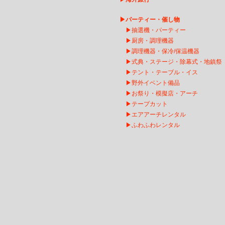
▶
パーティー・催し物
▶
抽選機・パーティー
▶
厨房・調理機器
▶
調理機器・保冷/保温機器
▶
式典・ステージ・除幕式・地鎮祭
▶
テント・テーブル・イス
▶
野外イベント備品
▶
お祭り・模擬店・アーチ
▶
テープカット
▶
エアアーチレンタ
ル
▶
ふわふわレンタル