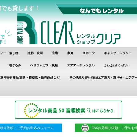
何でも貸します！
ィー・催し物
撮影・映写
音響
家庭
スポーツ
キャンプ・レジャー
着ぐるみ
ヘリウムガス・風船
エアアーチレンタル
ふわふわレンタル
取り寄せ商品(遊具・模擬店・販売商品など)
その他取り寄せ商品(エア遊具・乗り物・エアアー
積り依頼・ご予約お申込みフォーム
FAXお見積り依頼・ご予約お申