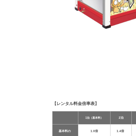
【レンタル料金倍率表】
2泊
1泊（基本料）
基本料の
1.0倍
1.4倍