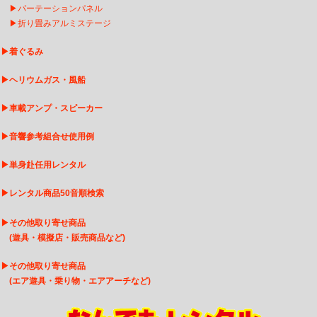
▶
パーテーションパネル
▶
折り畳みアルミステージ
▶
着ぐるみ
▶
ヘリウムガス・風船
▶
車載アンプ・スピーカー
▶
音響参考組合せ使用例
▶
単身赴任用レンタル
▶
レンタル商品50音順検索
▶
その他取り寄せ商品
(遊具・模擬店・販売商品など)
▶
そ
の他取り寄せ商品
(エア遊具・乗り物・エアアーチなど)