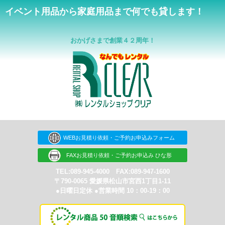
イベント用品から家庭用品まで何でも貸します！
おかげさまで創業４２周年！
WEBお見積り依頼・ご予約お申込みフォーム
FAXお見積り依頼・ご予約お申込み ひな形
TEL:089-945-4000 FAX:089-947-1600
〒790-0065 愛媛県松山市宮西1丁目1-11
●日曜日定休 ●営業時間 10：00-19：00