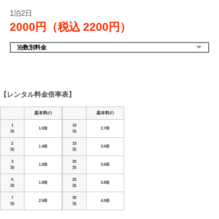
1泊2日
2000円（税込
2200円）
泊数別料金
【レンタル料金倍率表】
基本料の
基本料の
1
10
1.0倍
2.7倍
泊
泊
2
15
1.4倍
3.0倍
泊
泊
3
20
1.5倍
3.6倍
泊
泊
5
25
1.8倍
3.8倍
泊
泊
7
30
2.0倍
4.0倍
泊
泊