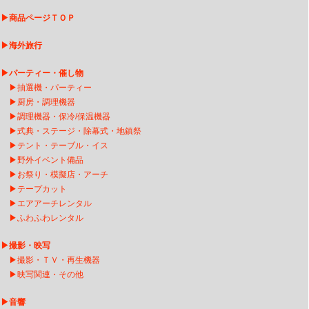
▶
商品ページＴＯＰ
▶
海外旅行
▶
パーティー・催し物
▶
抽選機・パーティー
▶
厨房・調理機器
▶
調理機器・保冷/保温機器
▶
式典・ステージ・除幕式・地鎮祭
▶
テント・テーブル・イス
▶
野外イベント備品
▶
お祭り・模擬店・アーチ
▶
テープカット
▶
エアアーチレンタ
ル
▶
ふわふわレンタル
▶
撮影・映写
▶
撮影・ＴＶ・再生機器
▶
映写関連・その他
▶
音響