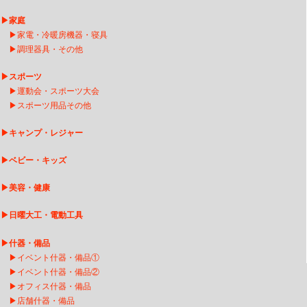
▶
家庭
▶
家電・冷暖房機器・寝具
▶
調理器具・その他
▶
スポーツ
▶
運動会・スポーツ大会
▶
スポーツ用品その他
▶
キャンプ・レジャー
▶
ベビー・キッズ
▶
美容・健康
▶
日曜大工・電動工具
▶
什器・備品
▶
イベント什器・備品①
▶
イベント什器・備品②
▶
オフィス什器・備品
▶
店舗什器・備品