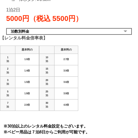
1泊2日
5000円（税込
5500円）
泊数別料金
【レンタル料金倍率表】
基本料の
基本料の
1
10
1.0倍
2.7倍
泊
泊
2
15
1.4倍
3.0倍
泊
泊
3
20
1.5倍
3.6倍
泊
泊
5
25
1.8倍
3.8倍
泊
泊
7
30
2.0倍
4.0倍
泊
泊
※30泊以上のレンタル料金設定もございます。
※ベビー用品は７泊8日からご利用が可能です。