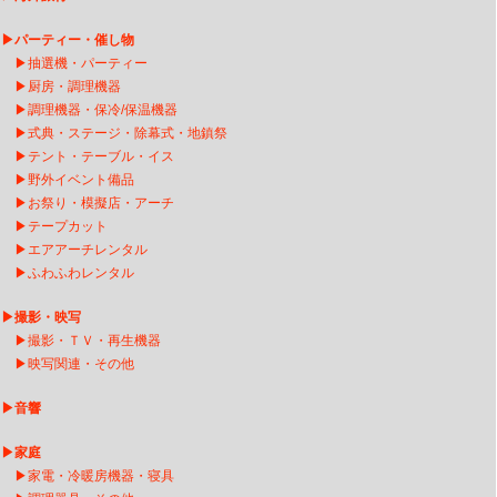
▶
パーティー・催し物
▶
抽選機・パーティー
▶
厨房・調理機器
▶
調理機器・保冷/保温機器
▶
式典・ステージ・除幕式・地鎮祭
▶
テント・テーブル・イス
▶
野外イベント備品
▶
お祭り・模擬店・アーチ
▶
テープカット
▶
エアアーチレンタ
ル
▶
ふわふわレンタル
▶
撮影・映写
▶
撮影・ＴＶ・再生機器
▶
映写関連・その他
▶
音響
▶
家庭
▶
家電・冷暖房機器・寝具