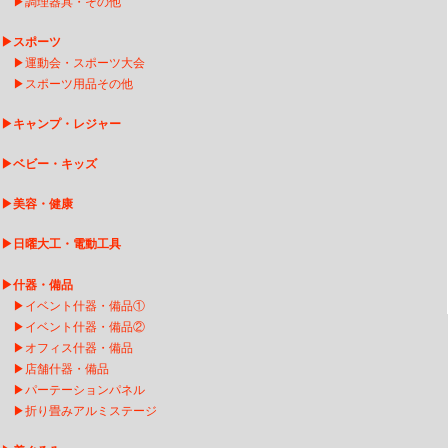
▶
調理器具・その他
▶
スポーツ
▶
運動会・スポーツ大会
▶
スポーツ用品その他
▶
キャンプ・レジャー
▶
ベビー・キッズ
▶
美容・健康
▶
日曜大工・電動工具
▶
什器・備品
▶
イベント什器・備品①
▶
イベント什器・備品②
▶
オフィス什器・備品
▶
店舗什器・備品
▶
パーテーションパネル
▶
折り畳みアルミステージ