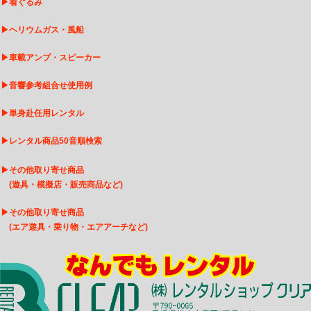
▶
着ぐるみ
▶
ヘリウムガス・風船
▶
車載アンプ・スピーカー
▶
音響参考組合せ使用例
▶
単身赴任用レンタル
▶
レンタル商品50音順検索
▶
その他取り寄せ商品
(遊具・模擬店・販売商品など)
▶
そ
の他取り寄せ商品
(エア遊具・乗り物・エアアーチなど)