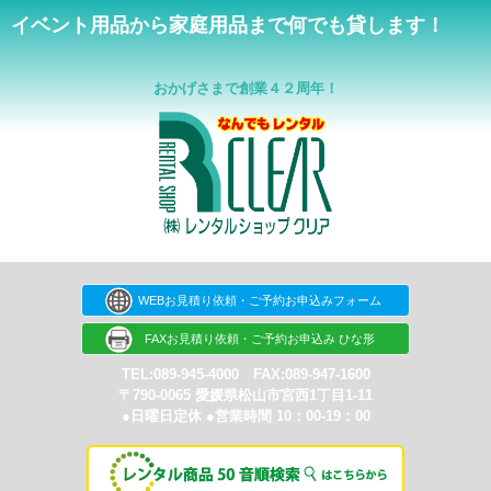
イベント用品から家庭用品まで何でも貸します！
おかげさまで創業４２周年！
WEBお見積り依頼・ご予約お申込みフォーム
FAXお見積り依頼・ご予約お申込み ひな形
TEL:089-945-4000 FAX:089-947-1600
〒790-0065 愛媛県松山市宮西1丁目1-11
●日曜日定休 ●営業時間 10：00-19：00