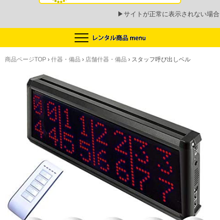
▶
サイトが正常に表示されない場合
商品ページTOP
›
什器・備品
›
店舗什器・備品
›
スタッフ呼び出しベル