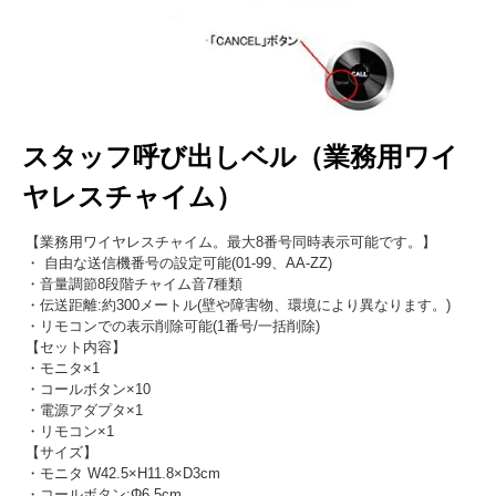
スタッフ呼び出しベル（業務用ワイ
ヤレスチャイム）
【業務用ワイヤレスチャイム。最大8番号同時表示可能です。】
・ 自由な送信機番号の設定可能(01-99、AA-ZZ)
・音量調節8段階チャイム音7種類
・伝送距離:約300メートル(壁や障害物、環境により異なります。)
・リモコンでの表示削除可能(1番号/一括削除)
【セット内容】
・モニタ×1
・コールボタン×10
・電源アダプタ×1
・リモコン×1
【サイズ】
・モニタ W42.5×H11.8×D3cm
・コールボタン:Φ6.5cm