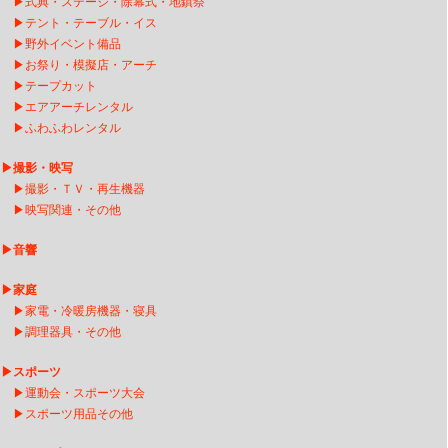
▶
式典・ステージ・除幕式・地鎮祭
▶
テント・テーブル・イス
▶
野外イベント備品
▶
お祭り・模擬店・アーチ
▶
テープカット
▶
エアアーチレンタ
ル
▶
ふわふわレンタル
▶
撮影・映写
▶
撮影・ＴＶ・再生機器
▶
映写関連・その他
▶
音響
▶
家庭
▶
家電・冷暖房機器・寝具
▶
調理器具・その他
▶
スポーツ
▶
運動会・スポーツ大会
▶
スポーツ用品その他