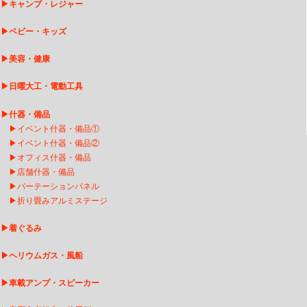
▶
キャンプ・レジャー
▶
ベビー・キッズ
▶
美容・健康
▶
日曜大工・電動工具
▶
什器・備品
▶
イベント什器・備品①
▶
イベント什器・備品②
▶
オフィス什器・備品
▶
店舗什器・備品
▶
パーテーションパネル
▶
折り畳みアルミステージ
▶
着ぐるみ
▶
ヘリウムガス・風船
▶
車載アンプ・スピーカー