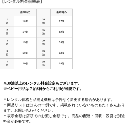
【レンタル料金倍率表】
基本料の
基本料の
1
10
1.0倍
2.7倍
泊
泊
2
15
1.4倍
3.0倍
泊
泊
3
20
1.5倍
3.6倍
泊
泊
5
25
1.8倍
3.8倍
泊
泊
7
30
2.0倍
4.0倍
泊
泊
※30泊以上のレンタル料金設定もございます。
※ベビー用品は７泊8日からご利用が可能です。
＊レンタル価格と品揃え機種は予告なく変更する場合があります。
＊商品リストはほんの一例です。掲載されていないものもたくさんあり
ます。お問い合わせください。
＊表示金額は店頭でのお渡し金額です。商品の配達・回収・設営は別途
料金が必要です。