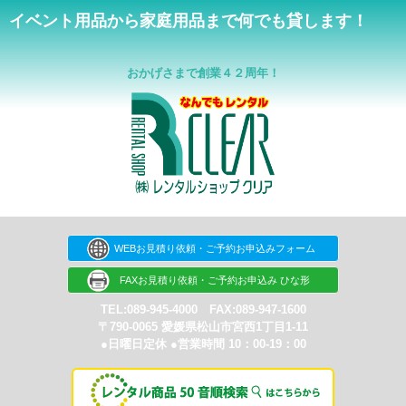
イベント用品から家庭用品まで何でも貸します！
おかげさまで創業４２周年！
WEBお見積り依頼・ご予約お申込みフォーム
FAXお見積り依頼・ご予約お申込み ひな形
TEL:089-945-4000 FAX:089-947-1600
〒790-0065 愛媛県松山市宮西1丁目1-11
●日曜日定休 ●営業時間 10：00-19：00