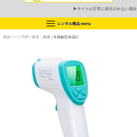
▶
サイトが正常に表示されない場合
商品ページTOP
›
美容・健康
›
非接触型体温計