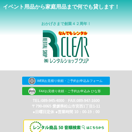
イベント用品から家庭用品まで何でも貸します！
おかげさまで創業４２周年！
WEBお見積り依頼・ご予約お申込みフォーム
FAXお見積り依頼・ご予約お申込み ひな形
TEL:089-945-4000 FAX:089-947-1600
〒790-0065 愛媛県松山市宮西1丁目1-11
●日曜日定休 ●営業時間 10：00-19：00