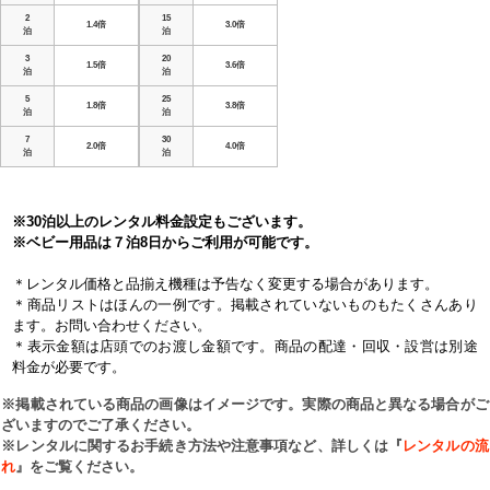
2
15
1.4倍
3.0倍
泊
泊
3
20
1.5倍
3.6倍
泊
泊
5
25
1.8倍
3.8倍
泊
泊
7
30
2.0倍
4.0倍
泊
泊
※30泊以上のレンタル料金設定もございます。
※ベビー用品は７泊8日からご利用が可能です。
＊レンタル価格と品揃え機種は予告なく変更する場合があります。
＊商品リストはほんの一例です。掲載されていないものもたくさんあり
ます。お問い合わせください。
＊表示金額は店頭でのお渡し金額です。商品の配達・回収・設営は別途
料金が必要です。
※掲載されている商品の画像はイメージです。実際の商品と異なる場合がご
ざいますのでご了承ください。
※レンタルに関するお手続き方法や注意事項など、詳しくは『
レンタルの流
れ
』をご覧ください。