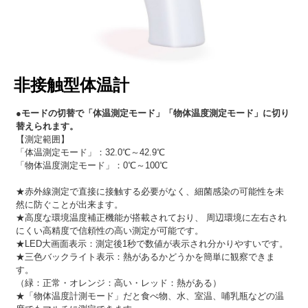
非接触型体温計
●モードの切替で「体温測定モード」「物体温度測定モード」に切り
替えられます。
【測定範囲】
「体温測定モード」：32.0℃～42.9℃
「物体温度測定モード」：0℃～100℃
★赤外線測定で直接に接触する必要がなく、細菌感染の可能性を未
然に防ぐことが出来ます。
★高度な環境温度補正機能が搭載されており、 周辺環境に左右され
にくい高精度で信頼性の高い測定が可能です。
★LED大画面表示：測定後1秒で数値が表示され分かりやすいです。
★三色バックライト表示：熱があるかどうかを簡単に観察できま
す。
（緑：正常・オレンジ：高い・レッド：熱がある）
★「物体温度計測モード」だと食べ物、水、室温、哺乳瓶などの温