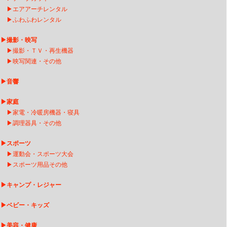
▶
エアアーチレンタ
ル
▶
ふわふわレンタル
▶
撮影・映写
▶
撮影・ＴＶ・再生機器
▶
映写関連・その他
▶
音響
▶
家庭
▶
家電・冷暖房機器・寝具
▶
調理器具・その他
▶
スポーツ
▶
運動会・スポーツ大会
▶
スポーツ用品その他
▶
キャンプ・レジャー
▶
ベビー・キッズ
▶
美容・健康