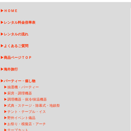
▶
ＨＯＭＥ
▶
レンタル料金倍率表
▶
レンタルの流れ
▶
よくあるご質問
▶
商品ページＴＯＰ
▶
海外旅行
▶
パーティー・催し物
▶
抽選機・パーティー
▶
厨房・調理機器
▶
調理機器・保冷/保温機器
▶
式典・ステージ・除幕式・地鎮祭
▶
テント・テーブル・イス
▶
野外イベント備品
▶
お祭り・模擬店・アーチ
▶
テープカット