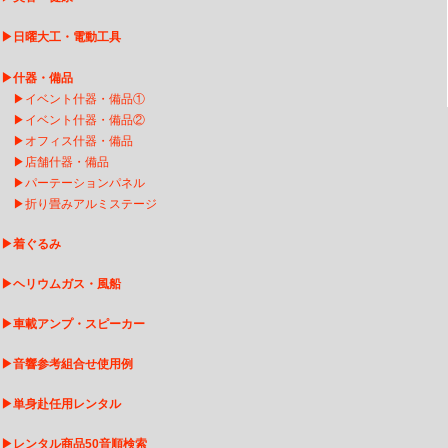
▶
日曜大工・電動工具
▶
什器・備品
▶
イベント什器・備品①
▶
イベント什器・備品②
▶
オフィス什器・備品
▶
店舗什器・備品
▶
パーテーションパネル
▶
折り畳みアルミステージ
▶
着ぐるみ
▶
ヘリウムガス・風船
▶
車載アンプ・スピーカー
▶
音響参考組合せ使用例
▶
単身赴任用レンタル
▶
レンタル商品50音順検索