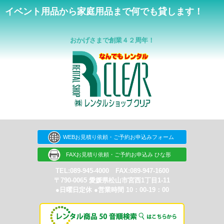
イベント用品から家庭用品まで何でも貸します！
おかげさまで創業４２周年！
WEBお見積り依頼・ご予約お申込みフォーム
FAXお見積り依頼・ご予約お申込み ひな形
TEL:089-945-4000 FAX:089-947-1600
〒790-0065 愛媛県松山市宮西1丁目1-11
●日曜日定休 ●営業時間 10：00-19：00