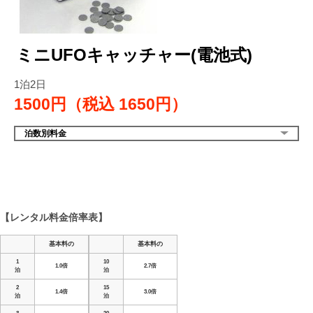
ミニUFOキャッチャー(電池式)
1泊2日
1500円（税込
1650円）
泊数別料金
【レンタル料金倍率表】
基本料の
基本料の
1
10
1.0倍
2.7倍
泊
泊
2
15
1.4倍
3.0倍
泊
泊