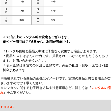
3
20
1.5倍
3.6倍
泊
泊
5
25
1.8倍
3.8倍
泊
泊
7
30
2.0倍
4.0倍
泊
泊
※30泊以上のレンタル料金設定もございます。
※ベビー用品は７泊8日からご利用が可能です。
＊レンタル価格と品揃え機種は予告なく変更する場合があります。
＊商品リストはほんの一例です。掲載されていないものもたくさんあり
ます。お問い合わせください。
＊表示金額は店頭でのお渡し金額です。商品の配達・回収・設営は別途
料金が必要です。
※掲載されている商品の画像はイメージです。実際の商品と異なる場合がご
ざいますのでご了承ください。
※レンタルに関するお手続き方法や注意事項など、詳しくは『
レンタルの流
れ
』をご覧ください。
▶
ＨＯＭＥ