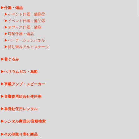
▶
什器・備品
▶
イベント什器・備品①
▶
イベント什器・備品②
▶
オフィス什器・備品
▶
店舗什器・備品
▶
パーテーションパネル
▶
折り畳みアルミステージ
▶
着ぐるみ
▶
ヘリウムガス・風船
▶
車載アンプ・スピーカー
▶
音響参考組合せ使用例
▶
単身赴任用レンタル
▶
レンタル商品50音順検索
▶
その他取り寄せ商品