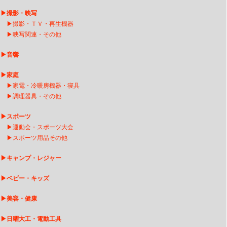
▶
撮影・映写
▶
撮影・ＴＶ・再生機器
▶
映写関連・その他
▶
音響
▶
家庭
▶
家電・冷暖房機器・寝具
▶
調理器具・その他
▶
スポーツ
▶
運動会・スポーツ大会
▶
スポーツ用品その他
▶
キャンプ・レジャー
▶
ベビー・キッズ
▶
美容・健康
▶
日曜大工・電動工具