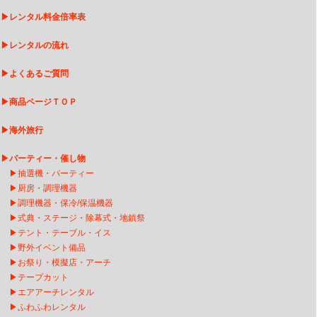
▶
レンタル料金倍率表
▶
レンタルの流れ
▶
よくあるご質問
▶
商品ページＴＯＰ
▶
海外旅行
▶
パーティー・催し物
▶
抽選機・パーティー
▶
厨房・調理機器
▶
調理機器・保冷/保温機器
▶
式典・ステージ・除幕式・地鎮祭
▶
テント・テーブル・イス
▶
野外イベント備品
▶
お祭り・模擬店・アーチ
▶
テープカット
▶
エアアーチレンタ
ル
▶
ふわふわレンタル