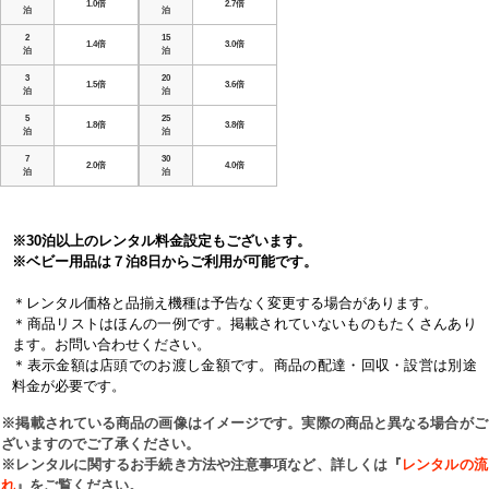
1.0倍
2.7倍
泊
泊
2
15
1.4倍
3.0倍
泊
泊
3
20
1.5倍
3.6倍
泊
泊
5
25
1.8倍
3.8倍
泊
泊
7
30
2.0倍
4.0倍
泊
泊
※30泊以上のレンタル料金設定もございます。
※ベビー用品は７泊8日からご利用が可能です。
＊レンタル価格と品揃え機種は予告なく変更する場合があります。
＊商品リストはほんの一例です。掲載されていないものもたくさんあり
ます。お問い合わせください。
＊表示金額は店頭でのお渡し金額です。商品の配達・回収・設営は別途
料金が必要です。
※掲載されている商品の画像はイメージです。実際の商品と異なる場合がご
ざいますのでご了承ください。
※レンタルに関するお手続き方法や注意事項など、詳しくは『
レンタルの流
れ
』をご覧ください。