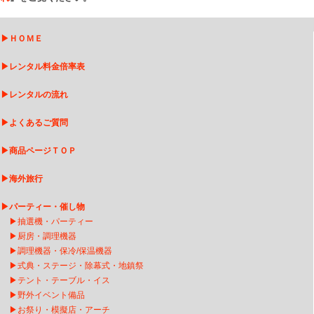
▶
ＨＯＭＥ
▶
レンタル料金倍率表
▶
レンタルの流れ
▶
よくあるご質問
▶
商品ページＴＯＰ
▶
海外旅行
▶
パーティー・催し物
▶
抽選機・パーティー
▶
厨房・調理機器
▶
調理機器・保冷/保温機器
▶
式典・ステージ・除幕式・地鎮祭
▶
テント・テーブル・イス
▶
野外イベント備品
▶
お祭り・模擬店・アーチ