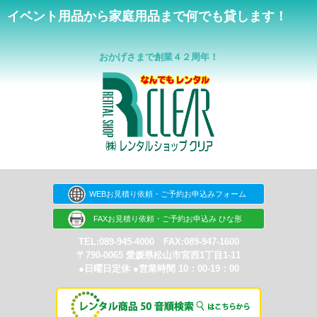
イベント用品から家庭用品まで何でも貸します！
おかげさまで創業４２周年！
WEBお見積り依頼・ご予約お申込みフォーム
FAXお見積り依頼・ご予約お申込み ひな形
TEL:089-945-4000 FAX:089-947-1600
〒790-0065 愛媛県松山市宮西1丁目1-11
●日曜日定休 ●営業時間 10：00-19：00