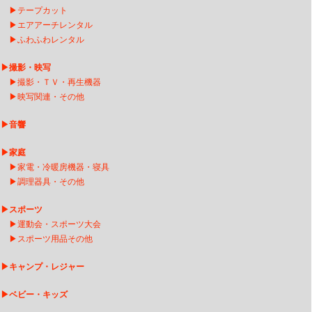
▶
テープカット
▶
エアアーチレンタ
ル
▶
ふわふわレンタル
▶
撮影・映写
▶
撮影・ＴＶ・再生機器
▶
映写関連・その他
▶
音響
▶
家庭
▶
家電・冷暖房機器・寝具
▶
調理器具・その他
▶
スポーツ
▶
運動会・スポーツ大会
▶
スポーツ用品その他
▶
キャンプ・レジャー
▶
ベビー・キッズ