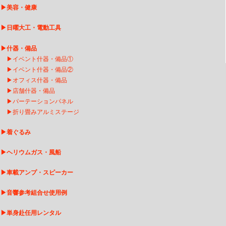
▶
美容・健康
▶
日曜大工・電動工具
▶
什器・備品
▶
イベント什器・備品①
▶
イベント什器・備品②
▶
オフィス什器・備品
▶
店舗什器・備品
▶
パーテーションパネル
▶
折り畳みアルミステージ
▶
着ぐるみ
▶
ヘリウムガス・風船
▶
車載アンプ・スピーカー
▶
音響参考組合せ使用例
▶
単身赴任用レンタル