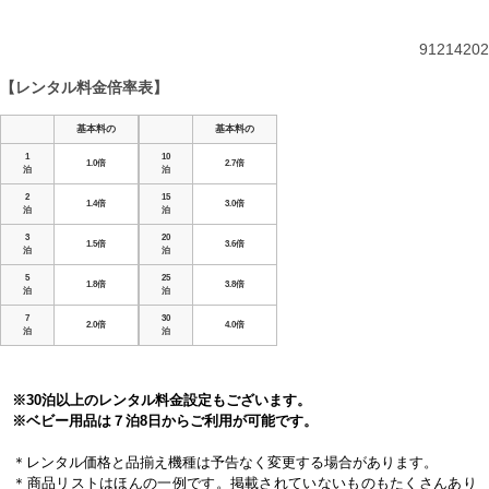
91214202
【レンタル料金倍率表】
基本料の
基本料の
1
10
1.0倍
2.7倍
泊
泊
2
15
1.4倍
3.0倍
泊
泊
3
20
1.5倍
3.6倍
泊
泊
5
25
1.8倍
3.8倍
泊
泊
7
30
2.0倍
4.0倍
泊
泊
※30泊以上のレンタル料金設定もございます。
※ベビー用品は７泊8日からご利用が可能です。
＊レンタル価格と品揃え機種は予告なく変更する場合があります。
＊商品リストはほんの一例です。掲載されていないものもたくさんあり