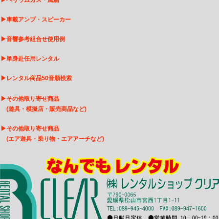
▶
ヘリウムガス・風船
▶
車載アンプ・スピーカー
▶
音響参考組合せ使用例
▶
単身赴任用レンタル
▶
レンタル商品50音順検索
▶
その他取り寄せ商品
(遊具・模擬店・販売商品など)
▶
そ
の他取り寄せ商品
(エア遊具・乗り物・エアアーチなど)