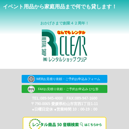
イベント用品から家庭用品まで何でも貸します！
おかげさまで創業４２周年！
WEBお見積り依頼・ご予約お申込みフォーム
FAXお見積り依頼・ご予約お申込み ひな形
TEL:089-945-4000 FAX:089-947-1600
〒790-0065 愛媛県松山市宮西1丁目1-11
●日曜日定休 ●営業時間 10：00-19：00