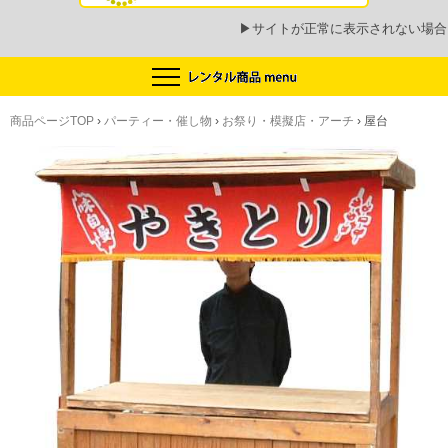
▶
サイトが正常に表示されない場合
商品ページTOP
›
パーティー・催し物
›
お祭り・模擬店・アーチ
›
屋台