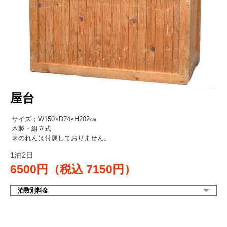
屋台
サイズ：W150×D74×H202㎝
木製・組立式
※のれんは付属しておりません。
1泊2日
6500円（税込
7150円）
泊数別料金