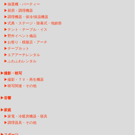
▶
抽選機・パーティー
▶
厨房・調理機器
▶
調理機器・保冷/保温機器
▶
式典・ステージ・除幕式・地鎮祭
▶
テント・テーブル・イス
▶
野外イベント備品
▶
お祭り・模擬店・アーチ
▶
テープカット
▶
エアアーチレンタ
ル
▶
ふわふわレンタル
▶
撮影・映写
▶
撮影・ＴＶ・再生機器
▶
映写関連・その他
▶
音響
▶
家庭
▶
家電・冷暖房機器・寝具
▶
調理器具・その他
▶
スポーツ