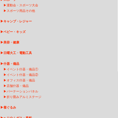
▶
運動会・スポーツ大会
▶
スポーツ用品その他
▶
キャンプ・レジャー
▶
ベビー・キッズ
▶
美容・健康
▶
日曜大工・電動工具
▶
什器・備品
▶
イベント什器・備品①
▶
イベント什器・備品②
▶
オフィス什器・備品
▶
店舗什器・備品
▶
パーテーションパネル
▶
折り畳みアルミステージ
▶
着ぐるみ