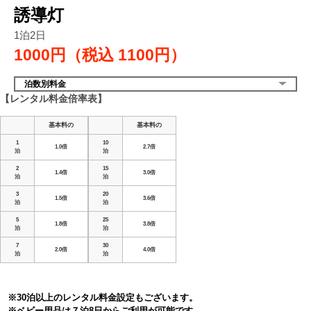
誘導灯
1泊2日
1000円（税込
1100円）
泊数別料金
【レンタル料金倍率表】
基本料の
基本料の
1
10
1.0倍
2.7倍
泊
泊
2
15
1.4倍
3.0倍
泊
泊
3
20
1.5倍
3.6倍
泊
泊
5
25
1.8倍
3.8倍
泊
泊
7
30
2.0倍
4.0倍
泊
泊
※30泊以上のレンタル料金設定もございます。
※ベビー用品は７泊8日からご利用が可能です。