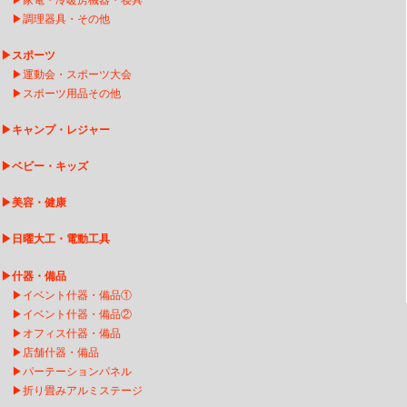
▶
家電・冷暖房機器・寝具
▶
調理器具・その他
▶
スポーツ
▶
運動会・スポーツ大会
▶
スポーツ用品その他
▶
キャンプ・レジャー
▶
ベビー・キッズ
▶
美容・健康
▶
日曜大工・電動工具
▶
什器・備品
▶
イベント什器・備品①
▶
イベント什器・備品②
▶
オフィス什器・備品
▶
店舗什器・備品
▶
パーテーションパネル
▶
折り畳みアルミステージ