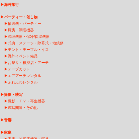
▶
海外旅行
▶
パーティー・催し物
▶
抽選機・パーティー
▶
厨房・調理機器
▶
調理機器・保冷/保温機器
▶
式典・ステージ・除幕式・地鎮祭
▶
テント・テーブル・イス
▶
野外イベント備品
▶
お祭り・模擬店・アーチ
▶
テープカット
▶
エアアーチレンタ
ル
▶
ふわふわレンタル
▶
撮影・映写
▶
撮影・ＴＶ・再生機器
▶
映写関連・その他
▶
音響
▶
家庭