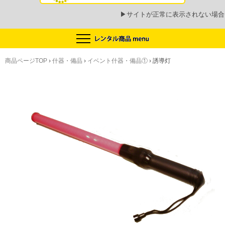
▶
サイトが正常に表示されない場合
商品ページTOP
›
什器・備品
›
イベント什器・備品①
›
誘導灯