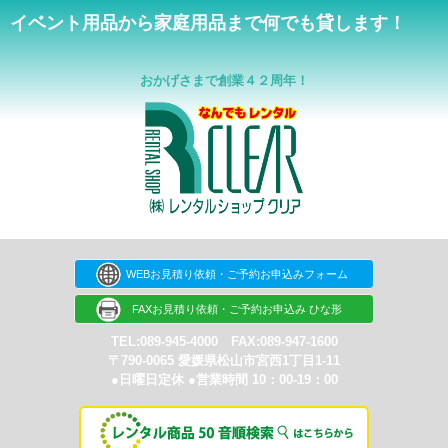
イベント用品から家庭用品まで何でも貸します！
おかげさまで創業４２周年！
WEBお見積り依頼・ご予約お申込みフォーム
FAXお見積り依頼・ご予約お申込み ひな形
TEL:089-945-4000 FAX:089-947-1600
〒790-0065 愛媛県松山市宮西1丁目1-11
●日曜日定休 ●営業時間 10：00-19：00