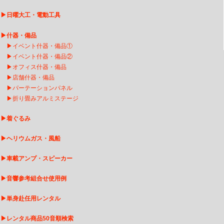
▶
日曜大工・電動工具
▶
什器・備品
▶
イベント什器・備品①
▶
イベント什器・備品②
▶
オフィス什器・備品
▶
店舗什器・備品
▶
パーテーションパネル
▶
折り畳みアルミステージ
▶
着ぐるみ
▶
ヘリウムガス・風船
▶
車載アンプ・スピーカー
▶
音響参考組合せ使用例
▶
単身赴任用レンタル
▶
レンタル商品50音順検索