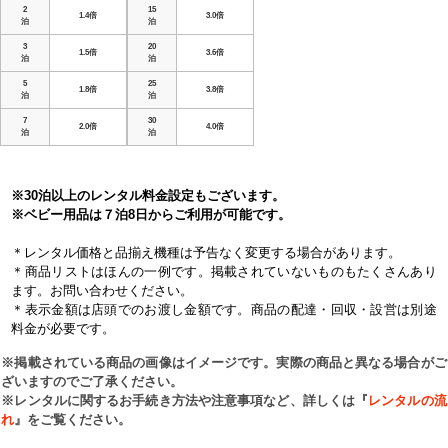
2
15
1.4倍
3.0倍
泊
泊
3
20
1.5倍
3.6倍
泊
泊
5
25
1.8倍
3.8倍
泊
泊
7
30
2.0倍
4.0倍
泊
泊
※30泊以上のレンタル料金設定もございます。
※ベビー用品は７泊8日からご利用が可能です。
＊レンタル価格と品揃え機種は予告なく変更する場合があります。
＊商品リストはほんの一例です。掲載されていないものもたくさんあり
ます。お問い合わせください。
＊表示金額は店頭でのお渡し金額です。商品の配達・回収・設営は別途
料金が必要です。
※掲載されている商品の画像はイメージです。実際の商品と異なる場合がご
ざいますのでご了承ください。
※レンタルに関するお手続き方法や注意事項など、詳しくは『
レンタルの流
れ
』をご覧ください。