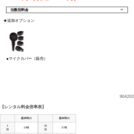
泊数別料金
★追加オプション
●マイクカバー（販売）
904202
【レンタル料金倍率表】
基本料の
基本料の
1
10
1.0倍
2.7倍
泊
泊