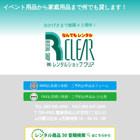
イベント用品から家庭用品まで何でも貸します！
おかげさまで創業４２周年！
WEBお見積り依頼・ご予約お申込みフォーム
FAXお見積り依頼・ご予約お申込み ひな形
TEL:089-945-4000 FAX:089-947-1600
〒790-0065 愛媛県松山市宮西1丁目1-11
●日曜日定休 ●営業時間 10：00-19：00