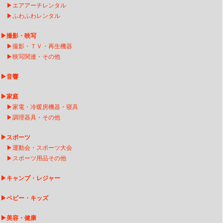
▶
エアアーチレンタ
ル
▶
ふわふわレンタル
▶
撮影・映写
▶
撮影・ＴＶ・再生機器
▶
映写関連・その他
▶
音響
▶
家庭
▶
家電・冷暖房機器・寝具
▶
調理器具・その他
▶
スポーツ
▶
運動会・スポーツ大会
▶
スポーツ用品その他
▶
キャンプ・レジャー
▶
ベビー・キッズ
▶
美容・健康