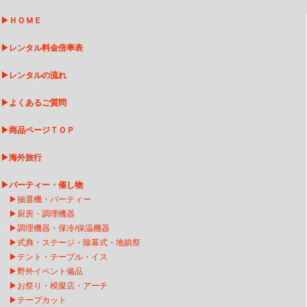
▶
ＨＯＭＥ
▶
レンタル料金倍率表
▶
レンタルの流れ
▶
よくあるご質問
▶
商品ページＴＯＰ
▶
海外旅行
▶
パーティー・催し物
▶
抽選機・パーティー
▶
厨房・調理機器
▶
調理機器・保冷/保温機器
▶
式典・ステージ・除幕式・地鎮祭
▶
テント・テーブル・イス
▶
野外イベント備品
▶
お祭り・模擬店・アーチ
▶
テープカット