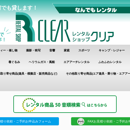
何でも貸します！
ィー・催し物
撮影・映写
音響
家庭
スポーツ
キャンプ・レジャー
着ぐるみ
ヘリウムガス・風船
エアアーチレンタル
ふわふわレンタル
取り寄せ商品(遊具・模擬店・販売商品など)
その他取り寄せ商品(エア遊具・乗り物・エアアー
積り依頼・ご予約お申込みフォーム
FAXお見積り依頼・ご予約お申