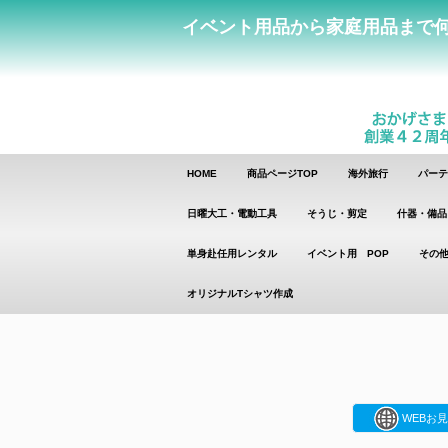
イベント用品から家庭用品まで
HOME
商品ページTOP
海外旅行
パーテ
日曜大工・電動工具
そうじ・剪定
什器・備品
単身赴任用レンタル
イベント用 POP
その他
オリジナルTシャツ作成
WEBお見